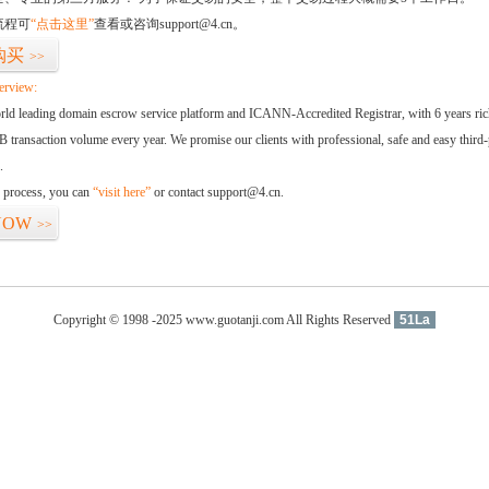
流程可
“点击这里”
查看或咨询support@4.cn。
购买
>>
erview:
orld leading domain escrow service platform and ICANN-Accredited Registrar, with 6 years ri
 transaction volume every year. We promise our clients with professional, safe and easy third-
.
d process, you can
“visit here”
or contact support@4.cn.
NOW
>>
Copyright © 1998 -2025 www.guotanji.com All Rights Reserved
51La