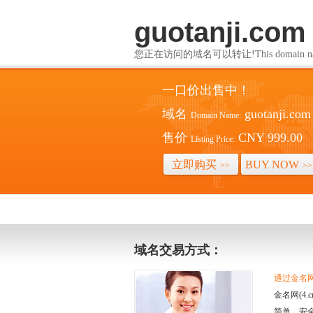
guotanji.com
您正在访问的域名可以转让!This domain name i
一口价出售中！
域名
guotanji.com
Domain Name:
售价
CNY 999.00
Listing Price:
立即购买
BUY NOW
>>
>>
域名交易方式：
通过金名网(
金名网(4
简单、安